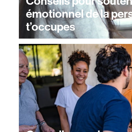
Conseils pour souteni
émotionnel de la per
t’occupes