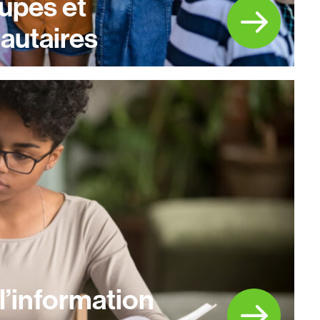
oupes et
utaires
’information