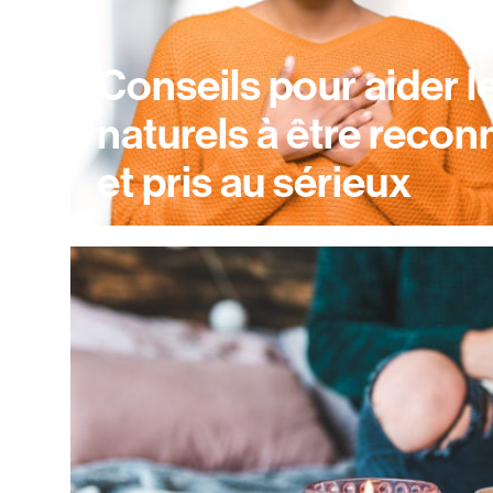
Conseils pour aider l
naturels à être recon
et pris au sérieux